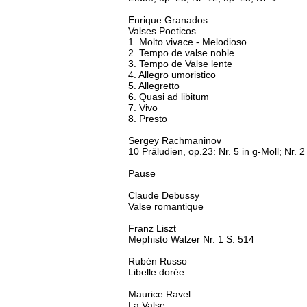
Enrique Granados
Valses Poeticos
1. Molto vivace - Melodioso
2. Tempo de valse noble
3. Tempo de Valse lente
4. Allegro umoristico
5. Allegretto
6. Quasi ad libitum
7. Vivo
8. Presto
Sergey Rachmaninov
10 Präludien, op.23: Nr. 5 in g-Moll; Nr. 2
Pause
Claude Debussy
Valse romantique
Franz Liszt
Mephisto Walzer Nr. 1 S. 514
Rubén Russo
Libelle dorée
Maurice Ravel
La Valse