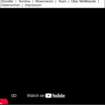
Künstler
|
Termine
|
Reservieren
|
Team
|
Über Weltklassik
|
Datenschutz
|
Impressum