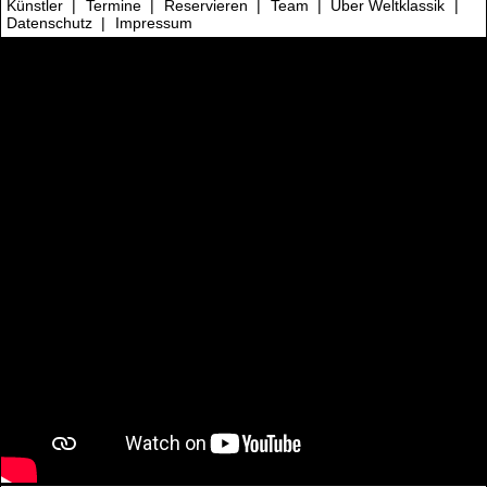
Künstler
|
Termine
|
Reservieren
|
Team
|
Über Weltklassik
|
Datenschutz
|
Impressum