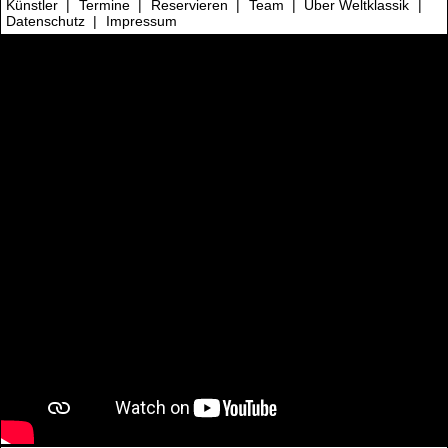
Künstler
|
Termine
|
Reservieren
|
Team
|
Über Weltklassik
|
Datenschutz
|
Impressum