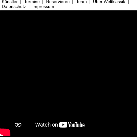
Künstler
|
Termine
|
Reservieren
|
Team
|
Über Weltklassik
|
Datenschutz
|
Impressum