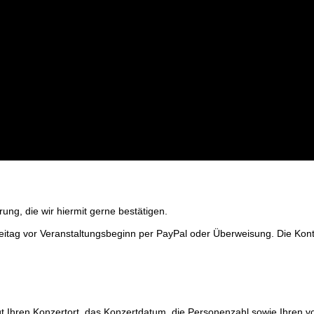
rung, die wir hiermit gerne bestätigen.
reitag vor Veranstaltungsbeginn per PayPal oder Überweisung. Die Kon
gt Ihren Konzertort, das Konzertdatum, die Personenzahl sowie Ihren 