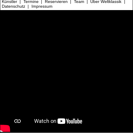
Künstler
|
Termine
|
Reservieren
|
Team
|
Über Weltklassik
|
Datenschutz
|
Impressum