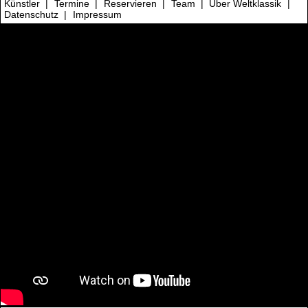
Künstler
|
Termine
|
Reservieren
|
Team
|
Über Weltklassik
|
Datenschutz
|
Impressum