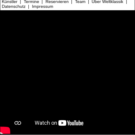
Künstler
|
Termine
|
Reservieren
|
Team
|
Über Weltklassik
|
Datenschutz
|
Impressum