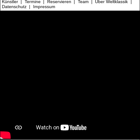
Künstler
|
Termine
|
Reservieren
|
Team
|
Über Weltklassik
|
Datenschutz
|
Impressum