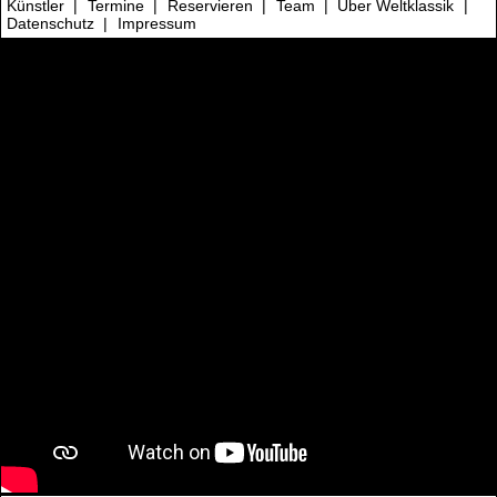
Künstler
|
Termine
|
Reservieren
|
Team
|
Über Weltklassik
|
Datenschutz
|
Impressum