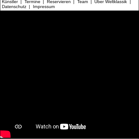
Künstler
|
Termine
|
Reservieren
|
Team
|
Über Weltklassik
|
Datenschutz
|
Impressum