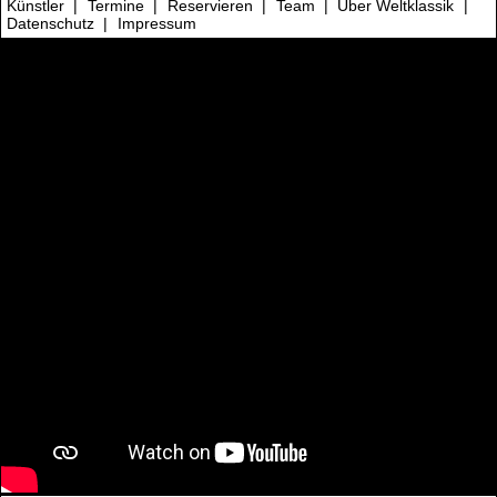
Künstler
|
Termine
|
Reservieren
|
Team
|
Über Weltklassik
|
Datenschutz
|
Impressum