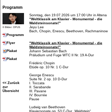
Programm
Sonntag, den 19.07.2026 um 17:00 Uhr in Altena
"Weltklassik am Klavier - Monumental - die
Waldsteinsonate!"
Jeyu Lee
© Bilder: OPUS
Bach, Chopin, Enescu, Beethoven, Rachmaninow
Programm
Flyer
"Weltklassik am Klavier - Monumental - die
Waldsteinsonate!"
Plakat
Johann Sebastian Bach
Präludium und Fuge WTC II Nr. 19 A-Dur
Plakat
Frédéric Chopin
Etüde op. 10 Nr. 1 C-Dur
George Enescu
Suite Nr. 2 op. 10 D-Dur
<< Zurück
I. Toccata
zur
II. Sarabande
Übersicht
III. Pavane
IV. Bourrée
Pause
Ludwig van Beethoven
Klaviersonate op. 53 C-Dur „Waldstein“