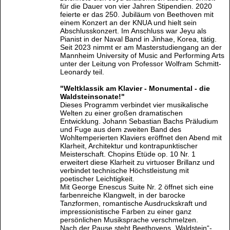
für die Dauer von vier Jahren Stipendien. 2020
feierte er das 250. Jubiläum von Beethoven mit
einem Konzert an der KNUA und hielt sein
Abschlusskonzert. Im Anschluss war Jeyu als
Pianist in der Naval Band in Jinhae, Korea, tätig.
Seit 2023 nimmt er am Masterstudiengang an der
Mannheim University of Music and Performing Arts
unter der Leitung von Professor Wolfram Schmitt-
Leonardy teil.
"Weltklassik am Klavier - Monumental - die
Waldsteinsonate!"
Dieses Programm verbindet vier musikalische
Welten zu einer großen dramatischen
Entwicklung. Johann Sebastian Bachs Präludium
und Fuge aus dem zweiten Band des
Wohltemperierten Klaviers eröffnet den Abend mit
Klarheit, Architektur und kontrapunktischer
Meisterschaft. Chopins Etüde op. 10 Nr. 1
erweitert diese Klarheit zu virtuoser Brillanz und
verbindet technische Höchstleistung mit
poetischer Leichtigkeit.
Mit George Enescus Suite Nr. 2 öffnet sich eine
farbenreiche Klangwelt, in der barocke
Tanzformen, romantische Ausdruckskraft und
impressionistische Farben zu einer ganz
persönlichen Musiksprache verschmelzen.
Nach der Pause steht Beethovens „Waldstein“-