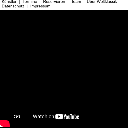
Künstler
|
Termine
|
Reservieren
|
Team
|
Über Weltklassik
|
Datenschutz
|
Impressum