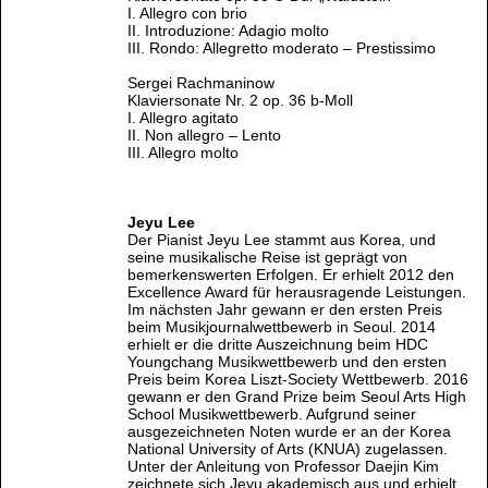
I. Allegro con brio
II. Introduzione: Adagio molto
III. Rondo: Allegretto moderato – Prestissimo
Sergei Rachmaninow
Klaviersonate Nr. 2 op. 36 b-Moll
I. Allegro agitato
II. Non allegro – Lento
III. Allegro molto
Jeyu Lee
Der Pianist Jeyu Lee stammt aus Korea, und
seine musikalische Reise ist geprägt von
bemerkenswerten Erfolgen. Er erhielt 2012 den
Excellence Award für herausragende Leistungen.
Im nächsten Jahr gewann er den ersten Preis
beim Musikjournalwettbewerb in Seoul. 2014
erhielt er die dritte Auszeichnung beim HDC
Youngchang Musikwettbewerb und den ersten
Preis beim Korea Liszt-Society Wettbewerb. 2016
gewann er den Grand Prize beim Seoul Arts High
School Musikwettbewerb. Aufgrund seiner
ausgezeichneten Noten wurde er an der Korea
National University of Arts (KNUA) zugelassen.
Unter der Anleitung von Professor Daejin Kim
zeichnete sich Jeyu akademisch aus und erhielt