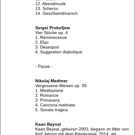
12. Abendmusik
13. Scherzo
14. Geschwindmarsch
Sergei Prokofjew
Vier Stücke op. 4
1. Réminiscence
2. Elan
3. Désespoir
4. Suggestion diabolique
- Pause -
Nikolaj Medtner
Vergessene Weisen op. 39
1. Meditazione
2. Romanze
3. Primavera
4. Canzona matinata
5. Sonata tragica
Kaan Baysal
Kaan Baysal, geboren 2003, begann im Alter von
fünf Jahren mit dem Klavierspiel. 2014, als