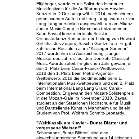
Elfjähriger, wurde er als Solist des Istanbuler
Musikfestivals für die Aufführung von Haydns
Konzert in D-Dur ausgewählt. 2014, nach seinem
gemeinsamen Auftritt mit Lang Lang, wurde er von
Lang Lang persönlich ausgewählt, um am Allianz
Junior Music Camp in Barcelona teilzunehmen.
Kaan Baysal konzertierte als Solist in
Orchesterkonzerten unter der Leitung von Howard
Griffiths, Jos Zegers, Sascha Goetzel u.a. Er gab
zahlreiche Recitals u.a. im "Kissinger Sommer".
2017 wurde ihm die Auszeichnung „Junger
Musiker des Jahres“ bei den Donizetti Classical
Music Awards zuteil. Im gleichen Jahr gewann er
den 1. Platz beim César-Franck-Wettbewerb,
2018 den 1. Platz beim Pietro-Argento-
Wettbewerb, 2019 die Goldmedaille beim 1.
Internationalen Musikwettbewerb und den 2. Platz
beim International Lang Lang Grand Canal-
Competition. Er gewann den Mozart-Solistenpreis
in der Mozart-Gala im November 2019. Baysal
studiert an der Staatlichen Hochschule für Musik
und Darstellende Kunst in Mannheim und ist ein
Student von Prof. Wolfram Schmitt-Leonardy.
"Weltklassik am Klavier - Bunte Blätter und
vergessene Weisen!"
Schumanns „Bunte Blätter“ sind eine
abwechslungsreiche Sammlung von 14 lyrischen,