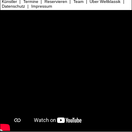
Künstler
|
Termine
|
Reservieren
|
Team
|
Über Weltklassik
|
Datenschutz
|
Impressum