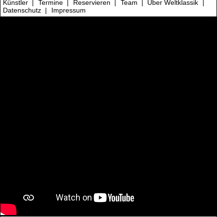
Künstler
|
Termine
|
Reservieren
|
Team
|
Über Weltklassik
|
Datenschutz
|
Impressum