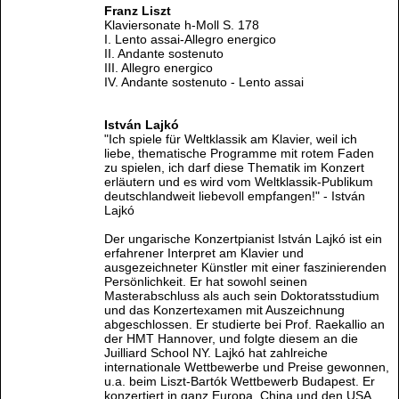
Franz Liszt
Klaviersonate h-Moll S. 178
I. Lento assai-Allegro energico
II. Andante sostenuto
III. Allegro energico
IV. Andante sostenuto - Lento assai
István Lajkó
"Ich spiele für Weltklassik am Klavier, weil ich
liebe, thematische Programme mit rotem Faden
zu spielen, ich darf diese Thematik im Konzert
erläutern und es wird vom Weltklassik-Publikum
deutschlandweit liebevoll empfangen!" - István
Lajkó
Der ungarische Konzertpianist István Lajkó ist ein
erfahrener Interpret am Klavier und
ausgezeichneter Künstler mit einer faszinierenden
Persönlichkeit. Er hat sowohl seinen
Masterabschluss als auch sein Doktoratsstudium
und das Konzertexamen mit Auszeichnung
abgeschlossen. Er studierte bei Prof. Raekallio an
der HMT Hannover, und folgte diesem an die
Juilliard School NY. Lajkó hat zahlreiche
internationale Wettbewerbe und Preise gewonnen,
u.a. beim Liszt-Bartók Wettbewerb Budapest. Er
konzertiert in ganz Europa, China und den USA