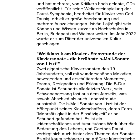
und hat mehrere, von Kritikern hoch gelobte, CDs
veröffentlicht. Für seine Weltersteinspielung der
Faust-Symphonie, bearbeitet für Klavier von Carl
Tausig, erhielt er große Anerkennung und
mehrere Auszeichnungen. István Lajkó gibt sein
Können und Wissen zurzeit an Hochschulen in
Berlin, Budapest und Weimar weiter. Im Jahr 2022
wurde er zum Ritter der universellen Kultur
geschlagen.
"Weltklassik am Klavier - Sternstunde der
Klaviersonate - die berühmte h-Moll-Sonate
von Liszt!"
Zwei gigantische Klaviersonaten des 19.
Jahrhunderts, voll mit wunderschönen Melodien,
bewegenden und erschütternden Momenten,
Drama, Resignation und Erlösung! Die B-Dur
Sonate ist Schuberts allerletztes Werk, sein
Schwanengesang fast aus dem Jenseits, was
sowohl Abschied als auch Lebensfreude
ausstrahlt. Die h-Moll Sonate von Liszt ist der
Höhepunkt seines Klavierschaffens, deren Form
“Mehrsätzigkeit in der Einsätzigkeit” er bei
Schubert gefunden hat. Es ist ein
leidenschaftliches und tumultuöses Werk über die
Bedeutung des Lebens, und Goethes Faust
verbirgt sich auch hinter den Themen der Sonate.
Es gibt kaum schönere und größere künstlerische