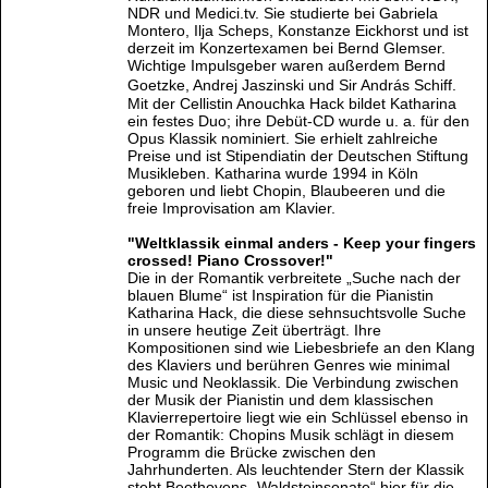
NDR und Medici.tv. Sie studierte bei Gabriela
Montero, Ilja Scheps, Konstanze Eickhorst und ist
derzeit im Konzertexamen bei Bernd Glemser.
Wichtige Impulsgeber waren außerdem Bernd
Goetzke, Andrej Jaszinski und Sir András Schiff.
Mit der Cellistin Anouchka Hack bildet Katharina
ein festes Duo; ihre Debüt-CD wurde u. a. für den
Opus Klassik nominiert. Sie erhielt zahlreiche
Preise und ist Stipendiatin der Deutschen Stiftung
Musikleben. Katharina wurde 1994 in Köln
geboren und liebt Chopin, Blaubeeren und die
freie Improvisation am Klavier.
"Weltklassik einmal anders - Keep your fingers
crossed! Piano Crossover!"
Die in der Romantik verbreitete „Suche nach der
blauen Blume“ ist Inspiration für die Pianistin
Katharina Hack, die diese sehnsuchtsvolle Suche
in unsere heutige Zeit überträgt. Ihre
Kompositionen sind wie Liebesbriefe an den Klang
des Klaviers und berühren Genres wie minimal
Music und Neoklassik. Die Verbindung zwischen
der Musik der Pianistin und dem klassischen
Klavierrepertoire liegt wie ein Schlüssel ebenso in
der Romantik: Chopins Musik schlägt in diesem
Programm die Brücke zwischen den
Jahrhunderten. Als leuchtender Stern der Klassik
steht Beethovens „Waldsteinsonate“ hier für die