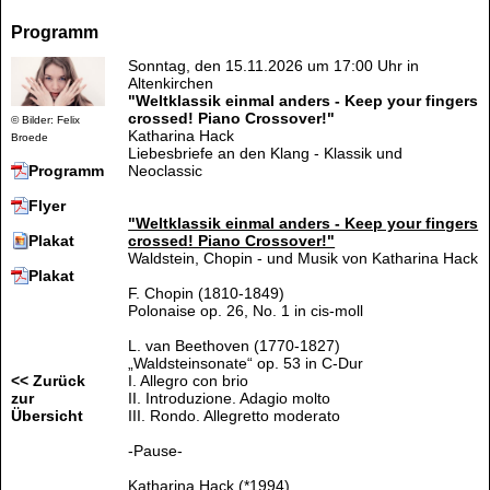
Programm
Sonntag, den 15.11.2026 um 17:00 Uhr in
Altenkirchen
"Weltklassik einmal anders - Keep your fingers
crossed! Piano Crossover!"
© Bilder: Felix
Katharina Hack
Broede
Liebesbriefe an den Klang - Klassik und
Neoclassic
Programm
Flyer
"Weltklassik einmal anders - Keep your fingers
crossed! Piano Crossover!"
Plakat
Waldstein, Chopin - und Musik von Katharina Hack
Plakat
F. Chopin (1810-1849)
Polonaise op. 26, No. 1 in cis-moll
L. van Beethoven (1770-1827)
„Waldsteinsonate“ op. 53 in C-Dur
I. Allegro con brio
<< Zurück
II. Introduzione. Adagio molto
zur
III. Rondo. Allegretto moderato
Übersicht
-Pause-
Katharina Hack (*1994)