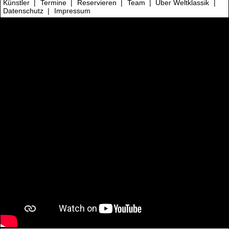
Künstler
|
Termine
|
Reservieren
|
Team
|
Über Weltklassik
|
Datenschutz
|
Impressum