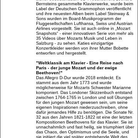
Bernsteins gesammelte Klavierwerke, wurde beim
Label der Deutschen Grammophon veröffentlicht
und ihre neuesten Alben beim Label Steinway &
Sons wurden im Board-Musikprogramm der
Fluggesellschaften Lufthansa, Swiss und Austrian
Airlines vorgestellt. Sie ist auch online in „Mozart
Snapshots“ - einer innovativen Serie von mehr als
35 Videos über Mozarts Musik und Leben in
Salzburg - zu sehen. Katies einzigartige
Konzertkleider werden von ihrer Mutter Bobette
entworfen und hergestellt.
"Weltklassik am Klavier - Eine Reise nach
Paris - der junge Mozart und der ewige
Beethoven!"
Das Allegro D-Dur wurde 2018 entdeckt. Es
stammt aus dem Jahr 1773 und wurde
möglicherweise für Mozarts Schwester Marianne
komponiert. Das Londoner Skizzenbuch entstand
zwischen 1764-1765 in London und soll Übungen
für den jungen Mozart gewesen sein, um seine
eigenen Inspirationen niederzuschreiben, ohne
dafür jemandes Hilfe zu benötigen. Die Sonate Nr.
32 aus den Jahren 1821-1822 ist eine der letzten
Kompositionen Beethovens für das Klavier. Sie ist
unnachahmlich und fast heilig, sie triumphiert über
das Chaos, den Optimismus und die Seele, und
sie initiiert die viel später entstehende Welt des