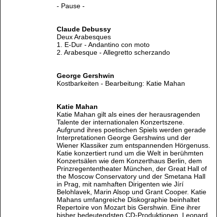
- Pause -
Claude Debussy
Deux Arabesques
1. E-Dur - Andantino con moto
2. Arabesque - Allegretto scherzando
George Gershwin
Kostbarkeiten - Bearbeitung: Katie Mahan
Katie Mahan
Katie Mahan gilt als eines der herausragenden
Talente der internationalen Konzertszene.
Aufgrund ihres poetischen Spiels werden gerade
Interpretationen George Gershwins und der
Wiener Klassiker zum entspannenden Hörgenuss.
Katie konzertiert rund um die Welt in berühmten
Konzertsälen wie dem Konzerthaus Berlin, dem
Prinzregententheater München, der Great Hall of
the Moscow Conservatory und der Smetana Hall
in Prag, mit namhaften Dirigenten wie Jírí
Belohlavek, Marin Alsop und Grant Cooper. Katie
Mahans umfangreiche Diskographie beinhaltet
Repertoire von Mozart bis Gershwin. Eine ihrer
bisher bedeutendsten CD-Produktionen, Leonard