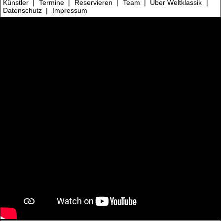
Künstler
|
Termine
|
Reservieren
|
Team
|
Über Weltklassik
|
Datenschutz
|
Impressum