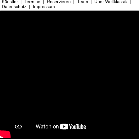
Künstler
|
Termine
|
Reservieren
|
Team
|
Über Weltklassik
|
Datenschutz
|
Impressum