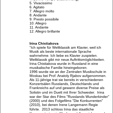
5. Vivacissimo
6. Agitato
7. Allegro molto
8. Andante
9. Presto possibile
10. Allegro
11. Andante
12. Allegro brillante
Irina Chistiakova
“Ich spiele für Weltklassik am Klavier, weil ich
Musik als beste internationale Sprache
wahrnehme. Ich liebe es Klavier zuspielen.
Weltklassik gibt mir neue Auftrittsmöglichkeiten.
Irina Chistiakova wurde in Russland in eine
musikalische Familie hineingeboren.
1996 wurde sie an der Zentralen Musikschule in
Moskau bei Prof. Anatoly Rjabov aufgenommen.
Als 11-jährige trat sie bereits in verschiedenen
Konzertsälen Russlands, Deutschlands und
Frankreichs auf und gewann diverse Preise als
Solistin und im Duett mit Ihrer Schwester. Irina
war der Star des Films "Russlands Wunderkinder"
(2000) und des Folgefilms "Die Konkurrenten"
(2010), bei denen Irene Langemann Regie
führte. 2013 schloss Irina das staatliche