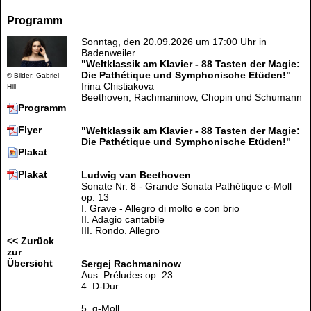
Programm
Sonntag, den 20.09.2026 um 17:00 Uhr in
Badenweiler
"Weltklassik am Klavier - 88 Tasten der Magie:
Die Pathétique und Symphonische Etüden!"
© Bilder: Gabriel
Irina Chistiakova
Hill
Beethoven, Rachmaninow, Chopin und Schumann
Programm
Flyer
"Weltklassik am Klavier - 88 Tasten der Magie:
Die Pathétique und Symphonische Etüden!"
Plakat
Plakat
Ludwig van Beethoven
Sonate Nr. 8 - Grande Sonata Pathétique c-Moll
op. 13
I. Grave - Allegro di molto e con brio
II. Adagio cantabile
III. Rondo. Allegro
<< Zurück
zur
Übersicht
Sergej Rachmaninow
Aus: Préludes op. 23
4. D-Dur
5. g-Moll