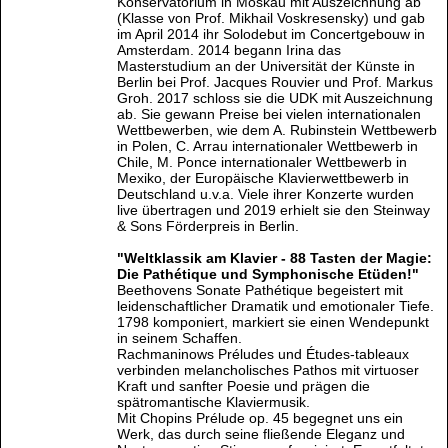
Konservatorium in Moskau mit Auszeichnung ab
(Klasse von Prof. Mikhail Voskresensky) und gab
im April 2014 ihr Solodebut im Concertgebouw in
Amsterdam. 2014 begann Irina das
Masterstudium an der Universität der Künste in
Berlin bei Prof. Jacques Rouvier und Prof. Markus
Groh. 2017 schloss sie die UDK mit Auszeichnung
ab. Sie gewann Preise bei vielen internationalen
Wettbewerben, wie dem A. Rubinstein Wettbewerb
in Polen, C. Arrau internationaler Wettbewerb in
Chile, M. Ponce internationaler Wettbewerb in
Mexiko, der Europäische Klavierwettbewerb in
Deutschland u.v.a. Viele ihrer Konzerte wurden
live übertragen und 2019 erhielt sie den Steinway
& Sons Förderpreis in Berlin.
"Weltklassik am Klavier - 88 Tasten der Magie:
Die Pathétique und Symphonische Etüden!"
Beethovens Sonate Pathétique begeistert mit
leidenschaftlicher Dramatik und emotionaler Tiefe.
1798 komponiert, markiert sie einen Wendepunkt
in seinem Schaffen.
Rachmaninows Préludes und Études-tableaux
verbinden melancholisches Pathos mit virtuoser
Kraft und sanfter Poesie und prägen die
spätromantische Klaviermusik.
Mit Chopins Prélude op. 45 begegnet uns ein
Werk, das durch seine fließende Eleganz und