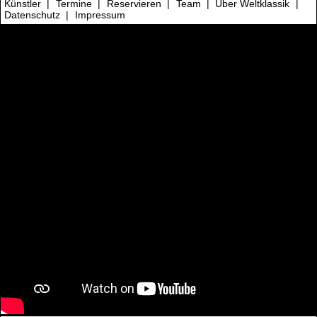
Künstler
|
Termine
|
Reservieren
|
Team
|
Über Weltklassik
|
Datenschutz
|
Impressum