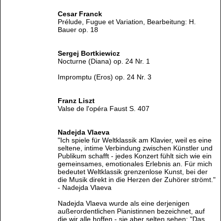
Cesar Franck
Prélude, Fugue et Variation, Bearbeitung: H.
Bauer op. 18
Sergej Bortkiewicz
Nocturne (Diana) op. 24 Nr. 1
Impromptu (Eros) op. 24 Nr. 3
Franz Liszt
Valse de l'opéra Faust S. 407
Nadejda Vlaeva
"Ich spiele für Weltklassik am Klavier, weil es eine
seltene, intime Verbindung zwischen Künstler und
Publikum schafft - jedes Konzert fühlt sich wie ein
gemeinsames, emotionales Erlebnis an. Für mich
bedeutet Weltklassik grenzenlose Kunst, bei der
die Musik direkt in die Herzen der Zuhörer strömt."
- Nadejda Vlaeva
Nadejda Vlaeva wurde als eine derjenigen
außerordentlichen Pianistinnen bezeichnet, auf
die wir alle hoffen - sie aber selten sehen: "Das