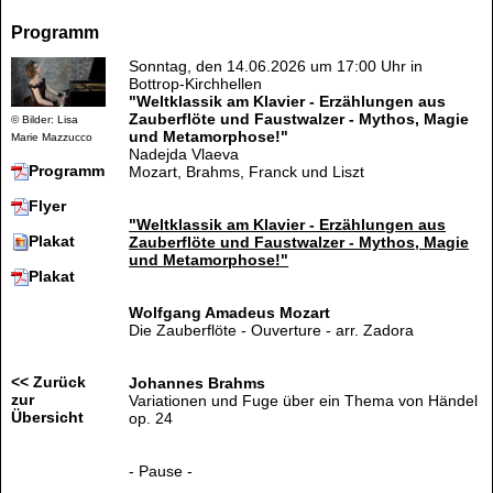
Programm
Sonntag, den 14.06.2026 um 17:00 Uhr in
Bottrop-Kirchhellen
"Weltklassik am Klavier - Erzählungen aus
Zauberflöte und Faustwalzer - Mythos, Magie
© Bilder: Lisa
und Metamorphose!"
Marie Mazzucco
Nadejda Vlaeva
Programm
Mozart, Brahms, Franck und Liszt
Flyer
"Weltklassik am Klavier - Erzählungen aus
Plakat
Zauberflöte und Faustwalzer - Mythos, Magie
und Metamorphose!"
Plakat
Wolfgang Amadeus Mozart
Die Zauberflöte - Ouverture - arr. Zadora
<< Zurück
Johannes Brahms
zur
Variationen und Fuge über ein Thema von Händel
Übersicht
op. 24
- Pause -