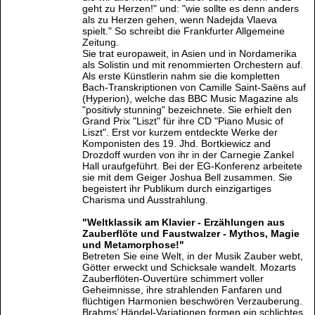
geht zu Herzen!" und: "wie sollte es denn anders
als zu Herzen gehen, wenn Nadejda Vlaeva
spielt." So schreibt die Frankfurter Allgemeine
Zeitung.
Sie trat europaweit, in Asien und in Nordamerika
als Solistin und mit renommierten Orchestern auf.
Als erste Künstlerin nahm sie die kompletten
Bach-Transkriptionen von Camille Saint-Saëns auf
(Hyperion), welche das BBC Music Magazine als
"positivly stunning" bezeichnete. Sie erhielt den
Grand Prix "Liszt" für ihre CD "Piano Music of
Liszt". Erst vor kurzem entdeckte Werke der
Komponisten des 19. Jhd. Bortkiewicz and
Drozdoff wurden von ihr in der Carnegie Zankel
Hall uraufgeführt. Bei der EG-Konferenz arbeitete
sie mit dem Geiger Joshua Bell zusammen. Sie
begeistert ihr Publikum durch einzigartiges
Charisma und Ausstrahlung.
"Weltklassik am Klavier - Erzählungen aus
Zauberflöte und Faustwalzer - Mythos, Magie
und Metamorphose!"
Betreten Sie eine Welt, in der Musik Zauber webt,
Götter erweckt und Schicksale wandelt. Mozarts
Zauberflöten-Ouvertüre schimmert voller
Geheimnisse, ihre strahlenden Fanfaren und
flüchtigen Harmonien beschwören Verzauberung.
Brahms’ Händel-Variationen formen ein schlichtes