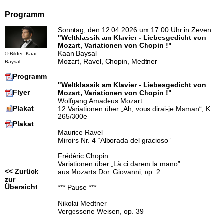
Programm
Sonntag, den 12.04.2026 um 17:00 Uhr in Zeven
"Weltklassik am Klavier - Liebesgedicht von
Mozart, Variationen von Chopin !"
Kaan Baysal
© Bilder: Kaan
Mozart, Ravel, Chopin, Medtner
Baysal
Programm
"Weltklassik am Klavier - Liebesgedicht von
Flyer
Mozart, Variationen von Chopin !"
Wolfgang Amadeus Mozart
Plakat
12 Variationen über „Ah, vous dirai-je Maman“, K.
265/300e
Plakat
Maurice Ravel
Miroirs Nr. 4 “Alborada del gracioso”
Frédéric Chopin
Variationen über „Là ci darem la mano”
<< Zurück
aus Mozarts Don Giovanni, op. 2
zur
Übersicht
*** Pause ***
Nikolai Medtner
Vergessene Weisen, op. 39