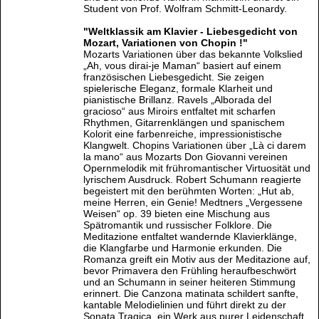
Student von Prof. Wolfram Schmitt-Leonardy.
"Weltklassik am Klavier - Liebesgedicht von
Mozart, Variationen von Chopin !"
Mozarts Variationen über das bekannte Volkslied
„Ah, vous dirai-je Maman“ basiert auf einem
französischen Liebesgedicht. Sie zeigen
spielerische Eleganz, formale Klarheit und
pianistische Brillanz. Ravels „Alborada del
gracioso“ aus Miroirs entfaltet mit scharfen
Rhythmen, Gitarrenklängen und spanischem
Kolorit eine farbenreiche, impressionistische
Klangwelt. Chopins Variationen über „Là ci darem
la mano“ aus Mozarts Don Giovanni vereinen
Opernmelodik mit frühromantischer Virtuosität und
lyrischem Ausdruck. Robert Schumann reagierte
begeistert mit den berühmten Worten: „Hut ab,
meine Herren, ein Genie! Medtners „Vergessene
Weisen“ op. 39 bieten eine Mischung aus
Spätromantik und russischer Folklore. Die
Meditazione entfaltet wandernde Klavierklänge,
die Klangfarbe und Harmonie erkunden. Die
Romanza greift ein Motiv aus der Meditazione auf,
bevor Primavera den Frühling heraufbeschwört
und an Schumann in seiner heiteren Stimmung
erinnert. Die Canzona matinata schildert sanfte,
kantable Melodielinien und führt direkt zu der
Sonata Tragica, ein Werk aus purer Leidenschaft