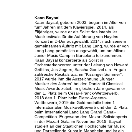
Kaan Baysal
Kaan Baysal, geboren 2003, begann im Alter von
fünf Jahren mit dem Klavierspiel. 2014, als
Elfjähriger, wurde er als Solist des Istanbuler
Musikfestivals für die Aufführung von Haydns
Konzert in D-Dur ausgewählt. 2014, nach seinem
gemeinsamen Auftritt mit Lang Lang, wurde er von
Lang Lang persönlich ausgewählt, um am Allianz
Junior Music Camp in Barcelona teilzunehmen.
Kaan Baysal konzertierte als Solist in
Orchesterkonzerten unter der Leitung von Howard
Griffiths, Jos Zegers, Sascha Goetzel u.a. Er gab
zahlreiche Recitals u.a. im "Kissinger Sommer".
2017 wurde ihm die Auszeichnung „Junger
Musiker des Jahres“ bei den Donizetti Classical
Music Awards zuteil. Im gleichen Jahr gewann er
den 1. Platz beim César-Franck-Wettbewerb,
2018 den 1. Platz beim Pietro-Argento-
Wettbewerb, 2019 die Goldmedaille beim 1.
Internationalen Musikwettbewerb und den 2. Platz
beim International Lang Lang Grand Canal-
Competition. Er gewann den Mozart-Solistenpreis
in der Mozart-Gala im November 2019. Baysal
studiert an der Staatlichen Hochschule für Musik
und Darstellende Kunst in Mannheim und ist ein