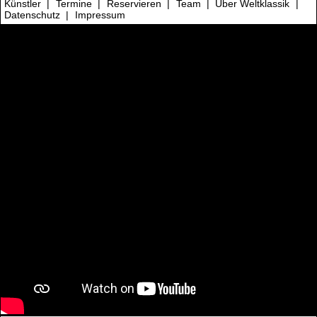
Künstler
|
Termine
|
Reservieren
|
Team
|
Über Weltklassik
|
Datenschutz
|
Impressum