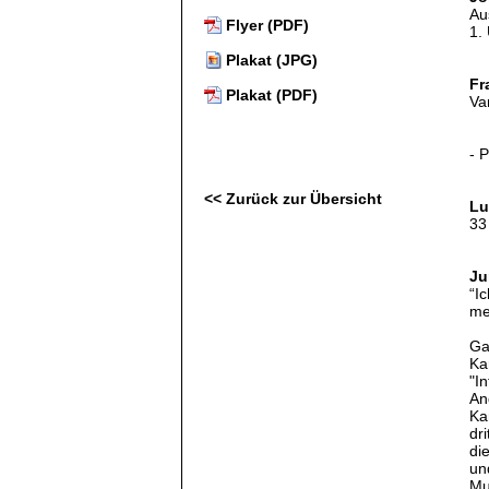
Au
Flyer (PDF)
1.
Plakat (JPG)
Fr
Plakat (PDF)
Va
- 
<< Zurück zur Übersicht
Lu
33
Ju
“I
me
Ga
Ka
"I
An
Ka
dr
di
un
Mu