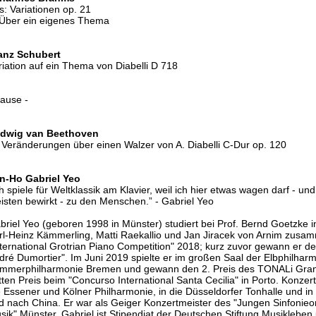
s: Variationen op. 21
 Über ein eigenes Thema
anz Schubert
riation auf ein Thema von Diabelli D 718
Pause -
dwig van Beethoven
 Veränderungen über einen Walzer von A. Diabelli C-Dur op. 120
n-Ho Gabriel Yeo
ch spiele für Weltklassik am Klavier, weil ich hier etwas wagen darf - un
isten bewirkt - zu den Menschen.” - Gabriel Yeo
briel Yeo (geboren 1998 in Münster) studiert bei Prof. Bernd Goetzke in
rl-Heinz Kämmerling, Matti Raekallio und Jan Jiracek von Arnim zusamm
nternational Grotrian Piano Competition" 2018; kurz zuvor gewann er de
dré Dumortier". Im Juni 2019 spielte er im großen Saal der Elbphilhar
mmerphilharmonie Bremen und gewann den 2. Preis des TONALi Grand Pr
itten Preis beim "Concurso International Santa Cecilia" in Porto. Konzert
e Essener und Kölner Philharmonie, in die Düsseldorfer Tonhalle und i
d nach China. Er war als Geiger Konzertmeister des "Jungen Sinfonieor
sik" Münster. Gabriel ist Stipendiat der Deutschen Stiftung Musikleben 