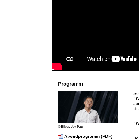
Programm
So
"W
Ju
Br
"W
© Bilder: Jay Patel
Abendprogramm (PDF)
Jo