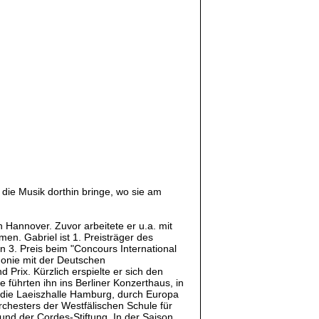
d die Musik dorthin bringe, wo sie am
 Hannover. Zuvor arbeitete er u.a. mit
en. Gabriel ist 1. Preisträger des
n 3. Preis beim "Concours International
monie mit der Deutschen
ix. Kürzlich erspielte er sich den
e führten ihn ins Berliner Konzerthaus, in
n die Laeiszhalle Hamburg, durch Europa
chesters der Westfälischen Schule für
und der Cordes-Stiftung. In der Saison