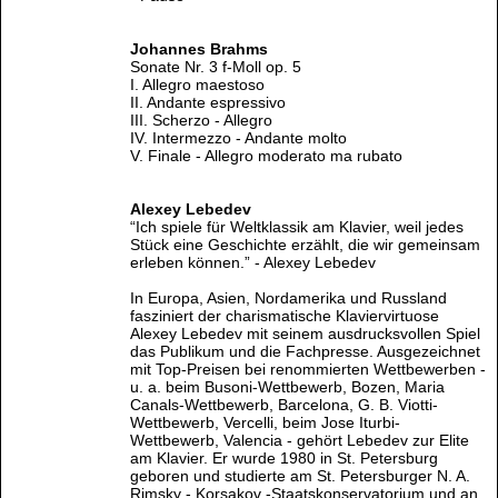
Johannes Brahms
Sonate Nr. 3 f-Moll op. 5
I. Allegro maestoso
II. Andante espressivo
III. Scherzo - Allegro
IV. Intermezzo - Andante molto
V. Finale - Allegro moderato ma rubato
Alexey Lebedev
“Ich spiele für Weltklassik am Klavier, weil jedes
Stück eine Geschichte erzählt, die wir gemeinsam
erleben können.” - Alexey Lebedev
In Europa, Asien, Nordamerika und Russland
fasziniert der charismatische Klaviervirtuose
Alexey Lebedev mit seinem ausdrucksvollen Spiel
das Publikum und die Fachpresse. Ausgezeichnet
mit Top-Preisen bei renommierten Wettbewerben -
u. a. beim Busoni-Wettbewerb, Bozen, Maria
Canals-Wettbewerb, Barcelona, G. B. Viotti-
Wettbewerb, Vercelli, beim Jose Iturbi-
Wettbewerb, Valencia - gehört Lebedev zur Elite
am Klavier. Er wurde 1980 in St. Petersburg
geboren und studierte am St. Petersburger N. A.
Rimsky - Korsakov -Staatskonservatorium und an