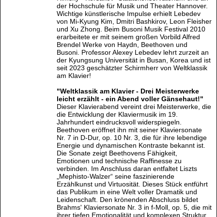
der Hochschule für Musik und Theater Hannover.
Wichtige künstlerische Impulse erhielt Lebedev
von Mi-Kyung Kim, Dmitri Bashkirov, Leon Fleisher
und Xu Zhong. Beim Busoni Musik Festival 2010
erarbeitete er mit seinem großen Vorbild Alfred
Brendel Werke von Haydn, Beethoven und
Busoni. Professor Alexey Lebedev lehrt zurzeit an
der Kyungsung Universität in Busan, Korea und ist
seit 2023 geschätzter Schirmherr von Weltklassik
am Klavier!
"Weltklassik am Klavier - Drei Meisterwerke
leicht erzählt - ein Abend voller Gänsehaut!"
Dieser Klavierabend vereint drei Meisterwerke, die
die Entwicklung der Klaviermusik im 19.
Jahrhundert eindrucksvoll widerspiegeln.
Beethoven eröffnet ihn mit seiner Klaviersonate
Nr. 7 in D-Dur, op. 10 Nr. 3, die für ihre lebendige
Energie und dynamischen Kontraste bekannt ist.
Die Sonate zeigt Beethovens Fähigkeit,
Emotionen und technische Raffinesse zu
verbinden. Im Anschluss daran entfaltet Liszts
„Mephisto-Walzer“ seine faszinierende
Erzählkunst und Virtuosität. Dieses Stück entführt
das Publikum in eine Welt voller Dramatik und
Leidenschaft. Den krönenden Abschluss bildet
Brahms' Klaviersonate Nr. 3 in f-Moll, op. 5, die mit
ihrer tiefen Emotionalität und komplexen Struktur