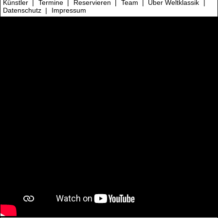
Künstler
|
Termine
|
Reservieren
|
Team
|
Über Weltklassik
|
Datenschutz
|
Impressum