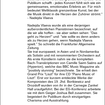
Publikum schafft - jedes Konzert fühlt sich wie ein
gemeinsames, emotionales Erlebnis an. Für mich
bedeutet Weltklassik grenzenlose Kunst, bei der
die Musik direkt in die Herzen der Zuhörer strömt."
- Nadejda Vlaeva
Nadejda Vlaeva wurde als eine derjenigen
außerordentlichen Pianistinnen bezeichnet, auf
die wir alle hoffen - sie aber selten sehen: "Das
geht zu Herzen!" und: "wie sollte es denn anders
als zu Herzen gehen, wenn Nadejda Vlaeva
spielt." So schreibt die Frankfurter Allgemeine
Zeitung.
Sie trat europaweit, in Asien und in Nordamerika
als Solistin und mit renommierten Orchestern auf.
Als erste Künstlerin nahm sie die kompletten
Bach-Transkriptionen von Camille Saint-Saëns auf
(Hyperion), welche das BBC Music Magazine als
"positivly stunning" bezeichnete. Sie erhielt den
Grand Prix "Liszt" für ihre CD "Piano Music of
Liszt". Erst vor kurzem entdeckte Werke der
Komponisten des 19. Jhd. Bortkiewicz and
Drozdoff wurden von ihr in der Carnegie Zankel
Hall uraufgeführt. Bei der EG-Konferenz arbeitete
sie mit dem Geiger Joshua Bell zusammen. Sie
begeistert ihr Publikum durch einzigartiges
Charisma und Ausstrahlung.