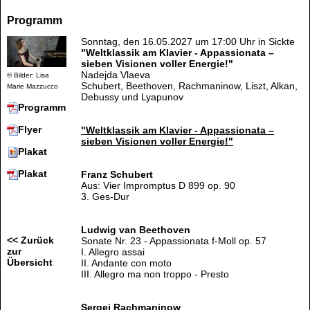
Programm
Sonntag, den 16.05.2027 um 17:00 Uhr in Sickte
"Weltklassik am Klavier - Appassionata –
sieben Visionen voller Energie!"
Nadejda Vlaeva
© Bilder: Lisa
Schubert, Beethoven, Rachmaninow, Liszt, Alkan,
Marie Mazzucco
Debussy und Lyapunov
Programm
Flyer
"Weltklassik am Klavier - Appassionata –
sieben Visionen voller Energie!"
Plakat
Plakat
Franz Schubert
Aus: Vier Impromptus D 899 op. 90
3. Ges-Dur
Ludwig van Beethoven
<< Zurück
Sonate Nr. 23 - Appassionata f-Moll op. 57
zur
I. Allegro assai
Übersicht
II. Andante con moto
III. Allegro ma non troppo - Presto
Sergej Rachmaninow