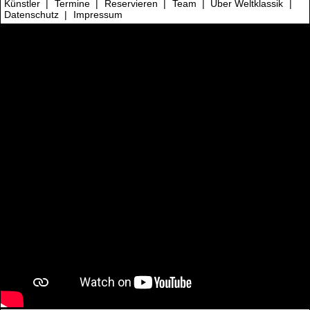
Künstler
|
Termine
|
Reservieren
|
Team
|
Über Weltklassik
|
Datenschutz
|
Impressum