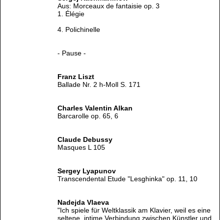
Aus: Morceaux de fantaisie op. 3
1. Élégie
4. Polichinelle
- Pause -
Franz Liszt
Ballade Nr. 2 h-Moll S. 171
Charles Valentin Alkan
Barcarolle op. 65, 6
Claude Debussy
Masques L 105
Sergey Lyapunov
Transcendental Etude "Lesghinka" op. 11, 10
Nadejda Vlaeva
"Ich spiele für Weltklassik am Klavier, weil es eine
seltene, intime Verbindung zwischen Künstler und