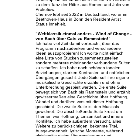
zu dem Tanz der Ritter aus Romeo und Julia von
Prokofiew.
Chernov lebt seit 2022 in Deutschland, wo er im
Beethoven-Haus in Bonn den Resident Artist
Status innehielt.
"Weltklassik einmal anders - Wind of Change -
von Bach über Cats zu Rammstein!"
Ich habe viel Zeit damit verbracht, über das
Programm nachzudenken und verschiedene
Ideen auszuprobieren! Ich wollte nicht einfach
eine Liste von Stücken zusammenzustellen,
sondern mehrere miteinander verbundene Suiten
zu schaffen. Ich habe nach schönen tonalen
Beziehungen, starken Kontrasten und natürlichen
Übergängen gesucht. Jede Suite soll ihre eigene
musikalische Geschichte erzählen und ohne
Unterbrechung gespielt werden. Die erste Suite
bewegt sich von Bach bis Rammstein und erzählt
gewissermaßen eine Geschichte über Hoffnung,
Wandel und darüber, was mit dieser Hoffnung
geschieht. Die zweite Suite ist den Musicals
gewidmet. Die abschließende Suite kreist um
Themen wie Hoffnung, Einsamkeit und innere
Konflikte. Ich habe außerdem versucht, alles
Weitere zu berücksichtigen: bekannte Titel,
Ausgewogenheit, lyrische Momente, während
gleichzeitig einige Überraschungen und