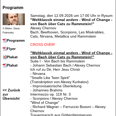
Programm
Samstag, den 12.09.2026 um 17:00 Uhr in Rysum
"Weltklassik einmal anders - Wind of Change -
von Bach über Cats zu Rammstein!"
Alexey Chernov
© Bilder: Daria
Bach, Beethoven, Scorpions, Les Misérables,
Faletssky
Cats, Nirvana, Metallica und Rammstein
Programm
CROSS OVER!
Flyer
"Weltklassik einmal anders - Wind of Change -
von Bach über Cats zu Rammstein!"
Plakat
Suite I - Von Bach bis Rammstein
- Johann Sebastian Bach / Alexey Chernov
Plakat
Ich ruf zu Dir, Herr Jesu Christ
- Nirvana
"Smells Like Teen Spirit"
(Transkription von Alexey Kurbatov)
- Improvisatorische Überleitung
- Johannes Brahms
<< Zurück
Intermezzo op. 119 Nr. 3
zur
- Scorpions / Alexey Chernov
Übersicht
"Wind of Change"
- Richard Wagner – Ferruccio Busoni – Alexey
Chernov
Trauermarsch aus Götterdämmerung