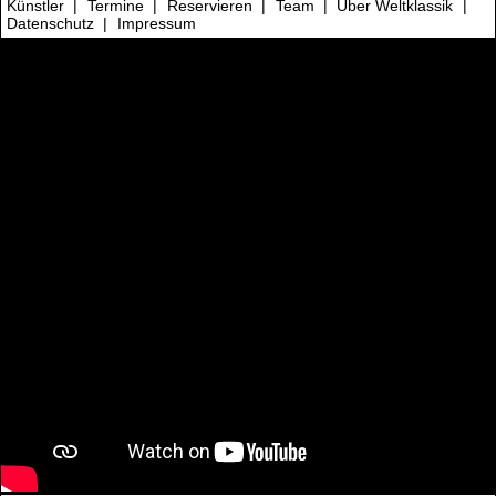
Künstler
|
Termine
|
Reservieren
|
Team
|
Über Weltklassik
|
Datenschutz
|
Impressum