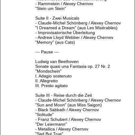
- Rammstein / Alexey Chernov
"Stein um Stein"
Suite II - Zwei Musicals
- Claude-Michel Schönberg / Alexey Chernov
"I Dreamed a Dream" (aus Les Misérables)
- Improvisatorische Überleitung
- Andrew Lloyd Webber / Alexey Chernov
"Memory" (aus Cats)
--- Pause ---
Ludwig van Beethoven
Sonate quasi una Fantasia op. 27 Nr. 2
"Mondschein"
I. Adagio sostenuto
II. Allegretto
III. Presto agitato
Suite III - Reise durch die Zeit
- Claude-Michel Schönberg / Alexey Chernov
"Sun and Moon" (aus Miss Saigon)
- Black Sabbath / Alexey Chernov
"Solitude"
- Franz Schubert / Alexey Chernov
"Der Leiermann"
- Metallica / Alexey Chernov
"Sad But True"