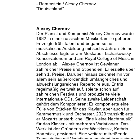
- Rammstein / Alexey Chernov
"Deutschland"
Alexey Chernov
Der Pianist und Komponist Alexey Chernov wurde
1982 in einer russischen Musikerfamilie geboren.
Er zeigte früh Talent und begann seine
musikalische Ausbildung mit sechs Jahren. Seine
Abschlüsse legte er am Moskauer Tschaikowsky-
Konservatorium und am Royal College of Music in
London ab. Alexey Chernov ist Gewinner
zahlreicher Preise und Stipendien. Er erzielte über
zehn 1. Preise. Darüber hinaus zeichnet ihn vor
allem sein außerordentlich umfangreiches und
abwechslungsreiches Repertoire aus. Er tritt
regelmäßig weltweit auf, spielte schon auf
zahlreichen Festivals und produzierte viele
internationale CDs. Seine zweite Leidenschaft
gehört dem Komponieren: Er komponierte eine
Fülle von Stücken für das Klavier, aber auch für
Kammermusik und Orchester. 2023 transkribierte
er Mozarts unsterbliche "Eine kleine Nachtmusik"
für das Klavier - mit mehreren Variationen. Das
Werk ist der Gründerin der Weltklassik, Kathrin
Haarstick, gewidmet. Eine weitere mitreißende
Transkription mit Variationen entstand inzwischen