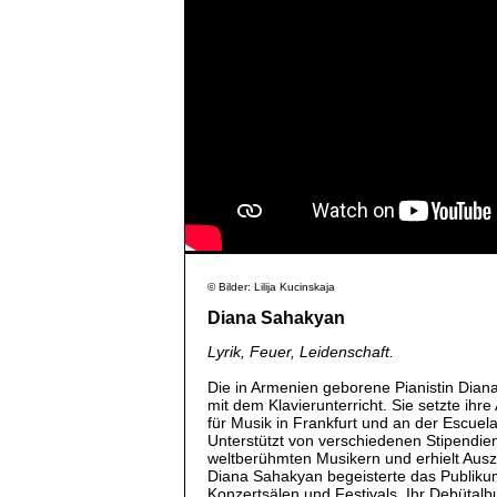
© Bilder: Lilija Kucinskaja
Diana Sahakyan
Lyrik, Feuer, Leidenschaft.
Die in Armenien geborene Pianistin Dia
mit dem Klavierunterricht. Sie setzte ih
für Musik in Frankfurt und an der Escuela
Unterstützt von verschiedenen Stipendien
weltberühmten Musikern und erhielt Aus
Diana Sahakyan begeisterte das Publikum
Konzertsälen und Festivals. Ihr Debüta