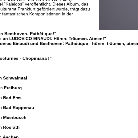
"Kaleidos" veröffentlicht. Dieses Album, das
lturamt Frankfurt gefördert wurde, trägt dazu
er fantastischen Komponistinnen in der
on Beethoven: Pathétique!"
ge an LUDOVICO EINAUDI: Hören. Träumen. Atmen!"
dovico Einaudi und Beethoven: Pathétique - hören, träumen, atme
Nocturnes - Chopiniana !"
in
Schwalmtal
in
Freiburg
in
Bad Ems
in
Bad Rappenau
in
Meerbusch
in
Rösrath
in
Aachen