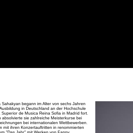
na Sahakyan begann im Alter von sechs Jahren
re Ausbildung in Deutschland an der Hochschule
 Superior de Musica Reina Sofia in Madrid fort.
 absolvierte sie zahlreiche Meisterkurse bei
zeichnungen bei internationalen Wettbewerben.
 mit ihren Konzertauftritten in renommierten
lbum "Das Jahr" mit Werken von Fanny