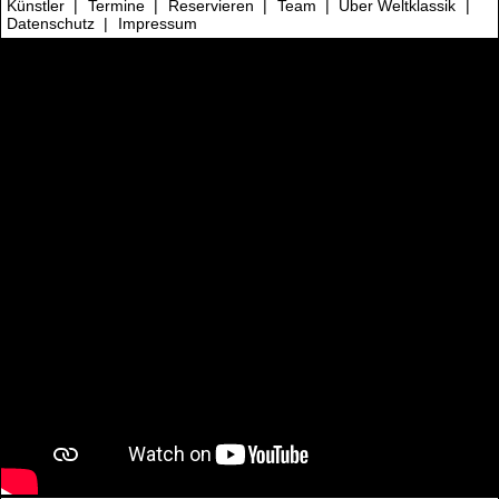
Künstler
|
Termine
|
Reservieren
|
Team
|
Über Weltklassik
|
Datenschutz
|
Impressum