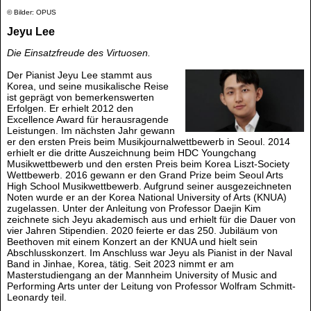
© Bilder: OPUS
Jeyu Lee
Die Einsatzfreude des Virtuosen.
Der Pianist Jeyu Lee stammt aus
Korea, und seine musikalische Reise
ist geprägt von bemerkenswerten
Erfolgen. Er erhielt 2012 den
Excellence Award für herausragende
Leistungen. Im nächsten Jahr gewann
er den ersten Preis beim Musikjournalwettbewerb in Seoul. 2014
erhielt er die dritte Auszeichnung beim HDC Youngchang
Musikwettbewerb und den ersten Preis beim Korea Liszt-Society
Wettbewerb. 2016 gewann er den Grand Prize beim Seoul Arts
High School Musikwettbewerb. Aufgrund seiner ausgezeichneten
Noten wurde er an der Korea National University of Arts (KNUA)
zugelassen. Unter der Anleitung von Professor Daejin Kim
zeichnete sich Jeyu akademisch aus und erhielt für die Dauer von
vier Jahren Stipendien. 2020 feierte er das 250. Jubiläum von
Beethoven mit einem Konzert an der KNUA und hielt sein
Abschlusskonzert. Im Anschluss war Jeyu als Pianist in der Naval
Band in Jinhae, Korea, tätig. Seit 2023 nimmt er am
Masterstudiengang an der Mannheim University of Music and
Performing Arts unter der Leitung von Professor Wolfram Schmitt-
Leonardy teil.