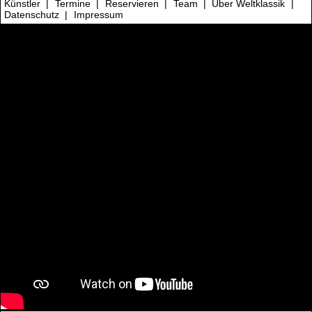
Künstler
|
Termine
|
Reservieren
|
Team
|
Über Weltklassik
|
Datenschutz
|
Impressum