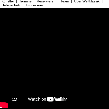
Künstler
|
Termine
|
Reservieren
|
Team
|
Über Weltklassik
|
Datenschutz
|
Impressum