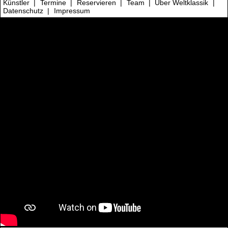
Künstler
|
Termine
|
Reservieren
|
Team
|
Über Weltklassik
|
Datenschutz
|
Impressum