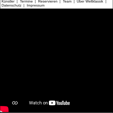
Künstler
|
Termine
|
Reservieren
|
Team
|
Über Weltklassik
|
Datenschutz
|
Impressum