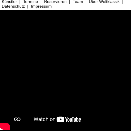
Künstler
|
Termine
|
Reservieren
|
Team
|
Über Weltklassik
|
Datenschutz
|
Impressum