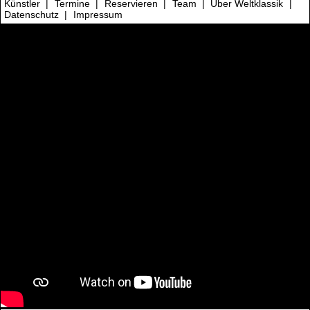
Künstler
|
Termine
|
Reservieren
|
Team
|
Über Weltklassik
|
Datenschutz
|
Impressum