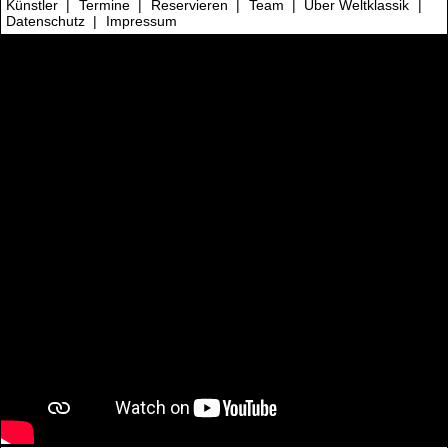
Künstler
|
Termine
|
Reservieren
|
Team
|
Über Weltklassik
|
Datenschutz
|
Impressum