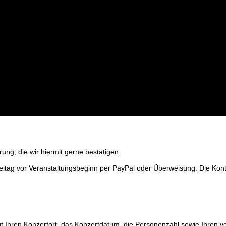
rung, die wir hiermit gerne bestätigen.
reitag vor Veranstaltungsbeginn per PayPal oder Überweisung. Die Kon
gt Ihren Konzertort, das Konzertdatum, die Personenzahl sowie Ihren 