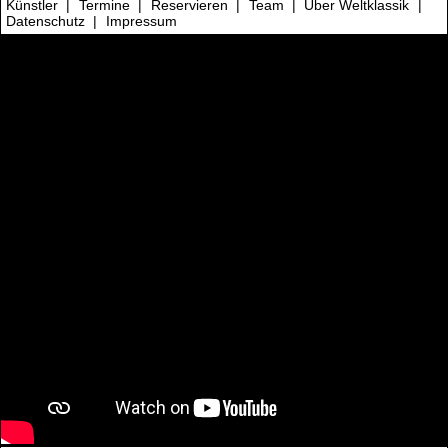
Künstler
|
Termine
|
Reservieren
|
Team
|
Über Weltklassik
|
Datenschutz
|
Impressum