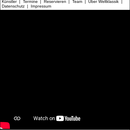
Künstler
|
Termine
|
Reservieren
|
Team
|
Über Weltklassik
|
Datenschutz
|
Impressum