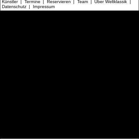
Künstler
|
Termine
|
Reservieren
|
Team
|
Über Weltklassik
|
Datenschutz
|
Impressum