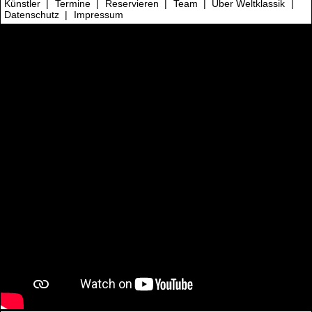
Künstler
|
Termine
|
Reservieren
|
Team
|
Über Weltklassik
|
Datenschutz
|
Impressum