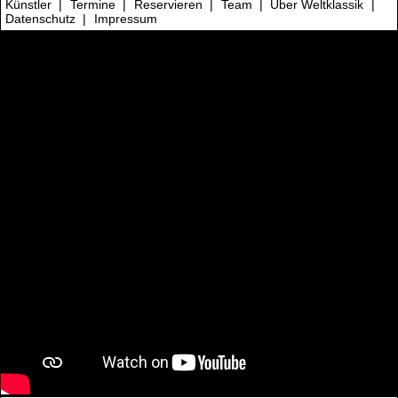
Künstler
|
Termine
|
Reservieren
|
Team
|
Über Weltklassik
|
Datenschutz
|
Impressum