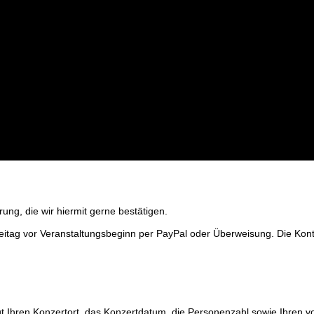
rung, die wir hiermit gerne bestätigen.
reitag vor Veranstaltungsbeginn per PayPal oder Überweisung. Die Kon
gt Ihren Konzertort, das Konzertdatum, die Personenzahl sowie Ihren 