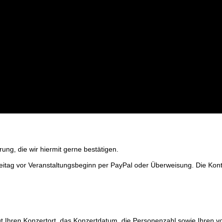
rung, die wir hiermit gerne bestätigen.
reitag vor Veranstaltungsbeginn per PayPal oder Überweisung. Die Kon
gt Ihren Konzertort, das Konzertdatum, die Personenzahl sowie Ihren 