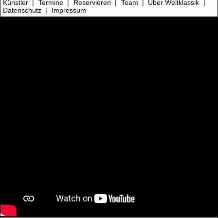
Künstler
|
Termine
|
Reservieren
|
Team
|
Über Weltklassik
|
Datenschutz
|
Impressum