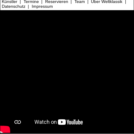
Künstler
|
Termine
|
Reservieren
|
Team
|
Über Weltklassik
|
Datenschutz
|
Impressum