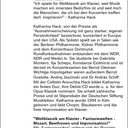
"Ich spiele für Weltklassik am Klavier, weil Musik
machen ein innerstes Bedürfnis ist und weil mich
die Menschen, die ich bei den Konzerten treffen
darf, inspirieren!" - Katharina Hack
Katharina Hack, von der Presse als
"Ausnahmeerscheinung mit ganz starker, eigener
Persönlichkeit" bezeichnet, konzertiert in Europa
und den USA. Als Solistin spielt sie in Sälen wie
der Berliner Philharmonie, Kölner Philharmonie
und dem Konzerthaus Dortmund.
Rundfunkaufnahmen entstanden mit dem WDR,
NDR und Medici.tv. Sie studierte bei Gabriela
Montero, Ilja Scheps, Konstanze Eickhorst und ist
derzeit im Konzertexamen bei Bernd Glemser.
Wichtige Impulsgeber waren außerdem Bernd
Goetzke, Andrej Jaszinski und Sir András Schiff.
Mit der Cellistin Anouchka Hack bildet Katharina
ein festes Duo; ihre Debüt-CD wurde u. a. für den
Opus Klassik nominiert. Sie erhielt zahlreiche
Preise und ist Stipendiatin der Deutschen Stiftung
Musikleben. Katharina wurde 1994 in Köln
geboren und liebt Chopin, Blaubeeren und die
freie Improvisation am Klavier.
"Weltklassik am Klavier - Fantasiewelten -
Mozart, Beethoven und Improvisation!"
Mit „Fantasiewelten“ widmet sich die Pianistin