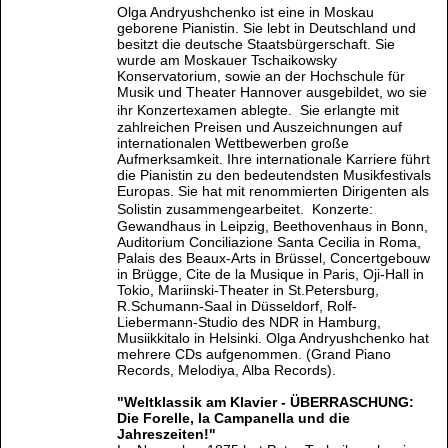
Olga Andryushchenko ist eine in Moskau
geborene Pianistin. Sie lebt in Deutschland und
besitzt die deutsche Staatsbürgerschaft. Sie
wurde am Moskauer Tschaikowsky
Konservatorium, sowie an der Hochschule für
Musik und Theater Hannover ausgebildet, wo sie
ihr Konzertexamen ablegte. Sie erlangte mit
zahlreichen Preisen und Auszeichnungen auf
internationalen Wettbewerben große
Aufmerksamkeit. Ihre internationale Karriere führt
die Pianistin zu den bedeutendsten Musikfestivals
Europas. Sie hat mit renommierten Dirigenten als
Solistin zusammengearbeitet. Konzerte:
Gewandhaus in Leipzig, Beethovenhaus in Bonn,
Auditorium Conciliazione Santa Cecilia in Roma,
Palais des Beaux-Arts in Brüssel, Concertgebouw
in Brügge, Cite de la Musique in Paris, Oji-Hall in
Tokio, Mariinski-Theater in St.Petersburg,
R.Schumann-Saal in Düsseldorf, Rolf-
Liebermann-Studio des NDR in Hamburg,
Musiikkitalo in Helsinki. Olga Andryushchenko hat
mehrere CDs aufgenommen. (Grand Piano
Records, Melodiya, Alba Records).
"Weltklassik am Klavier - ÜBERRASCHUNG:
Die Forelle, la Campanella und die
Jahreszeiten!"