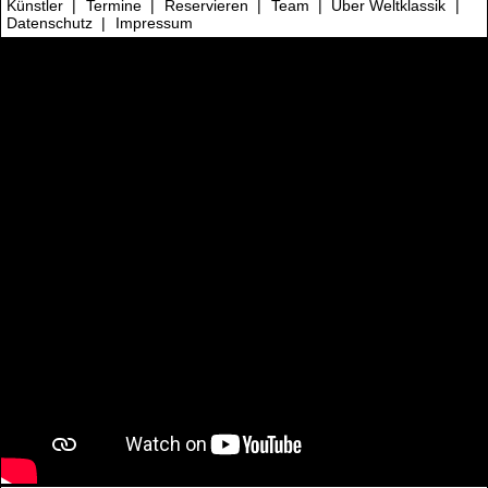
Künstler
|
Termine
|
Reservieren
|
Team
|
Über Weltklassik
|
Datenschutz
|
Impressum