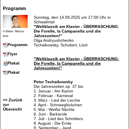
Programm
Sonntag, den 14.09.2025 um 17:00 Uhr in
Schwalmtal
"Weltklassik am Klavier - ÜBERRASCHUNG:
Die Forelle, la Campanella und die
© Bilder: Mischa
Jahreszeiten!"
lank
Olga Andryushchenko
Programm
Tschaikowsky, Schubert, Liszt
Flyer
"Weltklassik am Klavier - ÜBERRASCHUNG:
Plakat
Die Forelle, la Campanella und die
Jahreszeiten!"
Plakat
Peter Tschaikowsky
Die Jahreszeiten op. 37 bis
1. Januar - Am Kamin
2. Februar - Karneval
<< Zurück
3. März - Lied der Lerche
zur
4. April - Schneeglöckchen
Übersicht
5. Mai - Weiße Nächte
6. Juni - Barkarole
7. Juli - Lied des Schnitters
8. August - Die Ernte
9. September - Jagd