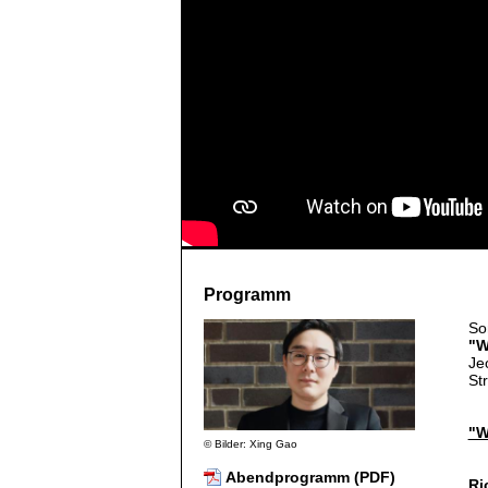
Programm
So
"W
Je
St
"W
© Bilder: Xing Gao
Abendprogramm (PDF)
Ri