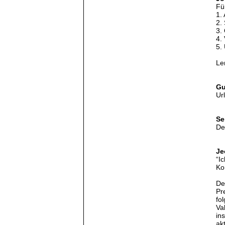
Fü
1. 
2.
3.
4.
5.
Le
Gu
Ur
Se
De
Je
“I
Ko
De
Pr
fo
Va
in
ak