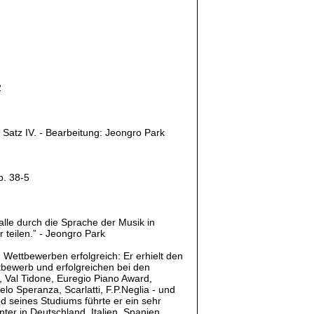
2
 Satz IV. - Bearbeitung: Jeongro Park
p. 38-5
 alle durch die Sprache der Musik in
teilen.” - Jeongro Park
n Wettbewerben erfolgreich: Er erhielt den
tbewerb und erfolgreichen bei den
 Val Tidone, Euregio Piano Award,
lo Speranza, Scarlatti, F.P.Neglia - und
 seines Studiums führte er ein sehr
ter in Deutschland, Italien, Spanien,