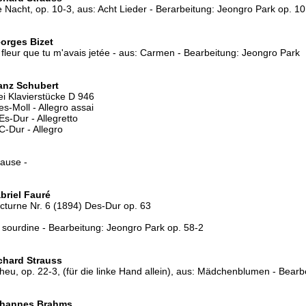
e Nacht, op. 10-3, aus: Acht Lieder - Berarbeitung: Jeongro Park op. 10
orges Bizet
 fleur que tu m'avais jetée - aus: Carmen - Bearbeitung: Jeongro Park
anz Schubert
ei Klavierstücke D 946
es-Moll - Allegro assai
Es-Dur - Allegretto
C-Dur - Allegro
Pause -
briel Fauré
cturne Nr. 6 (1894) Des-Dur op. 63
 sourdine - Bearbeitung: Jeongro Park op. 58-2
chard Strauss
heu, op. 22-3, (für die linke Hand allein), aus: Mädchenblumen - Bearb
hannes Brahms