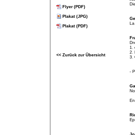
Di
Flyer (PDF)
Plakat (JPG)
Ge
La
Plakat (PDF)
Fr
Dr
1. 
2. 
<< Zurück zur Übersicht
3. 
- 
Ga
No
En
Ri
Ep
Jo