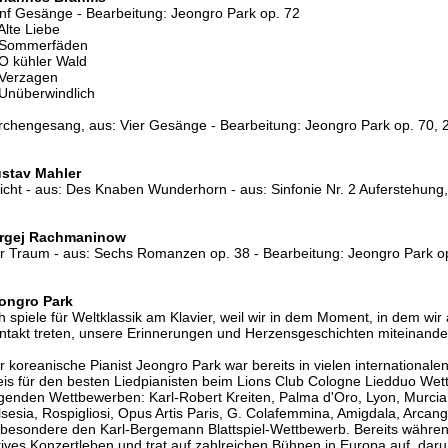
nf Gesänge - Bearbeitung: Jeongro Park op. 72
Alte Liebe
 Sommerfäden
 O kühler Wald
 Verzagen
 Unüberwindlich
rchengesang, aus: Vier Gesänge - Bearbeitung: Jeongro Park op. 70, 
stav Mahler
licht - aus: Des Knaben Wunderhorn - aus: Sinfonie Nr. 2 Auferstehung,
rgej Rachmaninow
r Traum - aus: Sechs Romanzen op. 38 - Bearbeitung: Jeongro Park o
ongro Park
ch spiele für Weltklassik am Klavier, weil wir in dem Moment, in dem wir
ntakt treten, unsere Erinnerungen und Herzensgeschichten miteinander 
r koreanische Pianist Jeongro Park war bereits in vielen internationale
eis für den besten Liedpianisten beim Lions Club Cologne Liedduo Wet
lgenden Wettbewerben: Karl-Robert Kreiten, Palma d'Oro, Lyon, Murcia,
lsesia, Rospigliosi, Opus Artis Paris, G. Colafemmina, Amigdala, Arcange
sbesondere den Karl-Bergemann Blattspiel-Wettbewerb. Bereits während
tives Konzertleben und trat auf zahlreichen Bühnen in Europa auf, darun