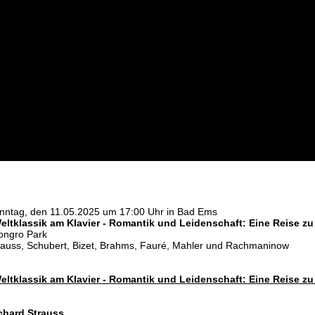
nntag, den 11.05.2025 um 17:00 Uhr in Bad Ems
eltklassik am Klavier - Romantik und Leidenschaft: Eine Reise zu
ongro Park
rauss, Schubert, Bizet, Brahms, Fauré, Mahler und Rachmaninow
eltklassik am Klavier - Romantik und Leidenschaft: Eine Reise zu
chard Strauss