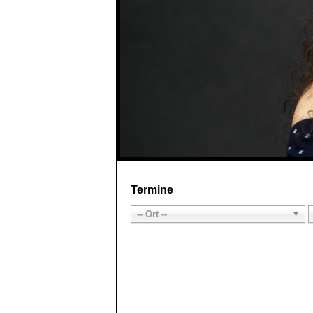
Termine
-- Ort --