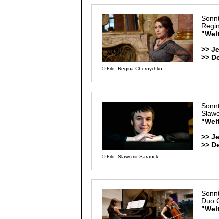
Sonnt
Regi
"Welt
>> Je
>> D
© Bild: Regina Chernychko
Sonnt
Slaw
"Welt
>> Je
>> D
© Bild: Slawomir Saranok
Sonnt
Duo C
"Welt