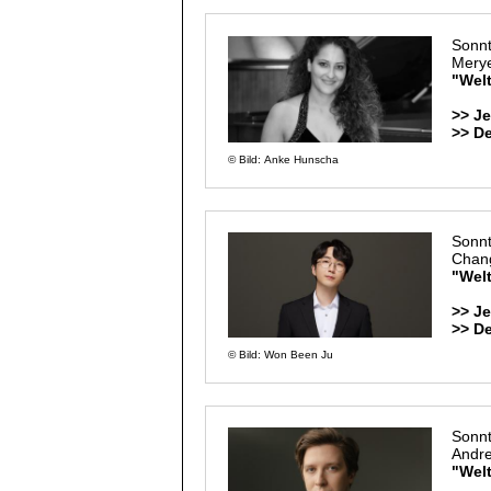
Sonnt
Merye
"Welt
>> Je
>> D
© Bild: Anke Hunscha
Sonnt
Chan
"Welt
>> Je
>> D
© Bild: Won Been Ju
Sonnt
Andr
"Wel