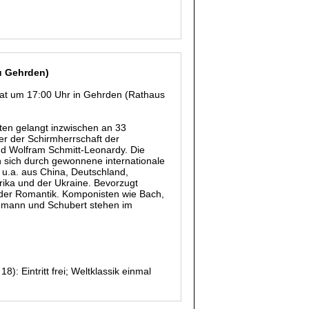
zu Gehrden)
onat um 17:00 Uhr in Gehrden (Rathaus
rten gelangt inzwischen an 33
ter der Schirmherrschaft der
d Wolfram Schmitt-Leonardy. Die
nen sich durch gewonnene internationale
u.a. aus China, Deutschland,
frika und der Ukraine. Bevorzugt
d der Romantik. Komponisten wie Bach,
humann und Schubert stehen im
): Eintritt frei; Weltklassik einmal