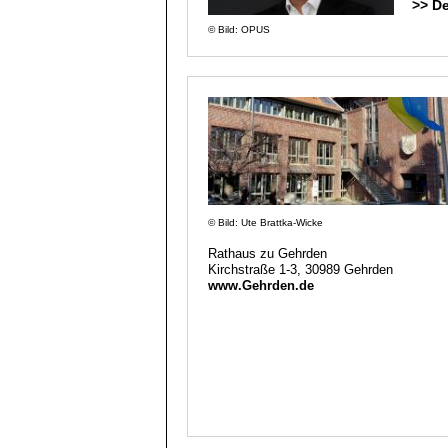
>> D
© Bild: OPUS
© Bild: Ute Brattka-Wicke
Rathaus zu Gehrden
Kirchstraße 1-3, 30989 Gehrden
www.Gehrden.de