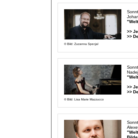
Sonnt
Joha
"Welt
>> Je
>> D
© Bild: Zuzanna Specjal
Sonnt
Nade
"Welt
>> Je
>> D
© Bild: Lisa Marie Mazzucco
Sonnt
Alex
"Welt
Bilde