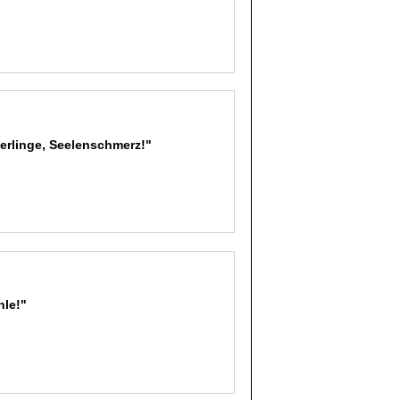
terlinge, Seelenschmerz!"
hle!"