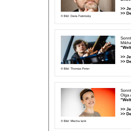
>> Je
>> D
© Bild: Daria Faletssky
Sonnt
Mikha
"Welt
>> Je
>> D
© Bild: Thomas Peter
Sonnt
Olga
"Welt
>> Je
>> D
© Bild: Mischa lank