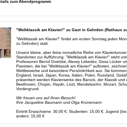
etails zum Abendprogramm
"Weltklassik am Klavier!" zu Gast in Gehrden (Rathaus 
"Weltklassik am Klavier!" findet am ersten Sonntag jeden M
zu Gehrden) statt.
Unsere kleine, aber feine monatliche Reihe von Klavierkonze
Standorten zur Aufführung. "Weltklassik am Klavier!" steht un
Professoren Bernd Goetzke, Alexey Lebedev, Gesa Lücker un
Pianisten, die bei "Weltklassik am Klavier!" auftreten, zeich
Wettbewerbe und besondere Persönlichkeit aus. Sie kommen 
England, Israel, Japan, Korea, Italien, Polen, Russland, Süda
präsentiert werden Klavierwerke des Barock, der Klassik un
Beethoven, Chopin, Haydn, Liszt, Mendelssohn, Mozart, Sc
Vordergrund.
Wir freuen uns auf Ihren Besuch!
Ihre Jacqueline Baumann und Olga Kronemann
Eintritt Erwachsene: 30,00 €; Studenten: 15,00 €; Jugend (bis 18
anders: 15,00 €