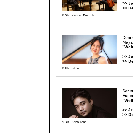
>> Je
>> D
© Bild: Karsten Barthold
Donne
Maya
"Wel
>> Je
>> D
© Bild: privat
Sonnt
Euge
"Welt
>> Je
>> D
© Bild: Anna Tena